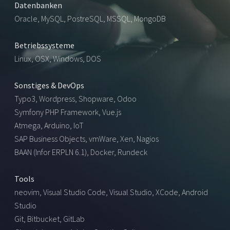
Datenbanken
Oracle, MySQL, PostreSQL, MSSQL, MongoDB
Betriebssysteme
Linux, OSX, Windows, DOS
Sonstiges & DevOps
Typo3, Wordpress, Shopware, Odoo
Symfony PHP Framework, Vue.js
Atmega, Arduino, IoT
SAP Business Objects, vmWare, Xen, Nagios
BAAN (Infor ERPLN 6.1), Docker, Rundeck
Tools
neovim, Visual Studio Code, Visual Studio, XCode, Android
Studio
Git, Bitbucket, GitLab